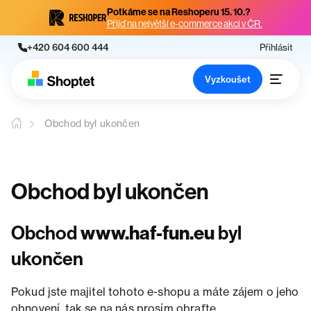
Potkáme se na Reshoperu 15. 10.?
Přijď na největší e-commerce akci v ČR.
+420 604 600 444
Přihlásit
Vyzkoušet
Obchod byl ukončen
Obchod byl ukončen
Obchod
www.haf-fun.eu
byl
ukončen
Pokud jste majitel tohoto e-shopu a máte zájem o jeho
obnovení, tak se na nás prosím obraťte.